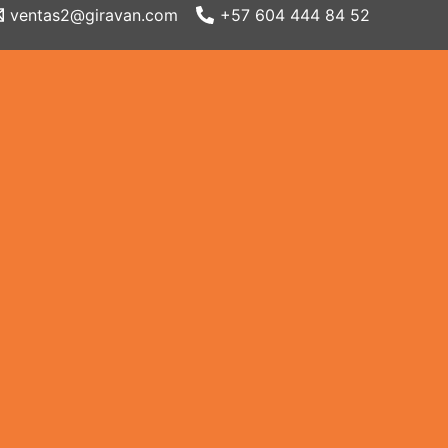
ventas2@giravan.com
+57 604 444 84 52