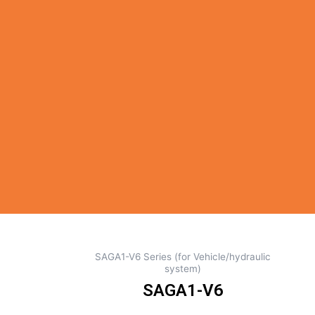
SAGA1-V6 Series (for Vehicle/hydraulic
system)
SAGA1-V6