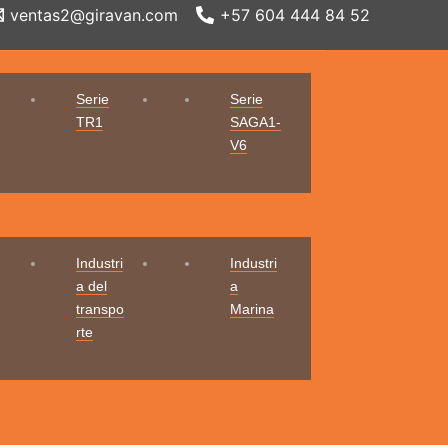
ventas2@giravan.com
+57 604 444 84 52
Serie
Serie
TR1
SAGA1-
V6
Industri
Industri
a del
a
transpo
Marina
rte