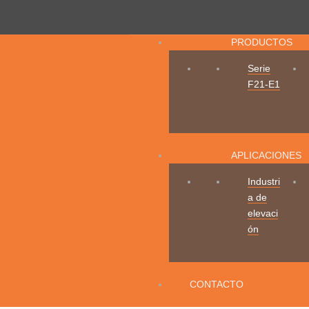
Ir
al
PRODUCTOS
contenido
Serie
F21-E1
APLICACIONES
Industri
a de
elevaci
ón
CONTACTO