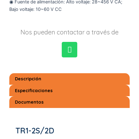
◉ Fuente de alimentación: Alto voltaje: 28~456 V CA;
Bajo voltaje: 10~60 V CC
Nos pueden contactar a través de
W
h
a
Descripción
t
s
Especificaciones
a
Documentos
p
p
TR1-2S/2D