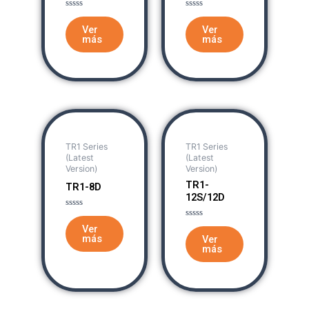
Rated
Rated
0
0
Ver
Ver
out
out
más
más
of
of
5
5
TR1 Series
TR1 Series
(Latest
(Latest
Version)
Version)
TR1-
TR1-8D
12S/12D
Rated
0
Rated
Ver
out
0
más
Ver
of
out
más
5
of
5