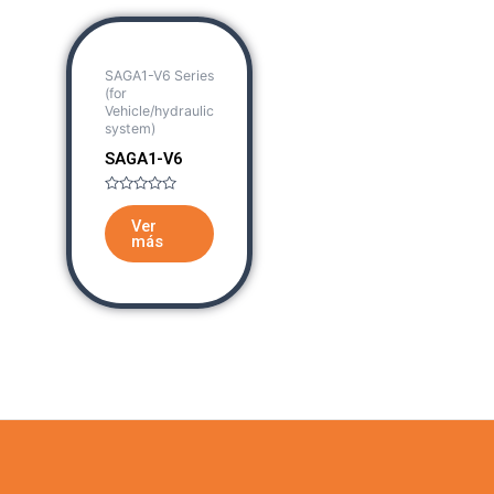
SAGA1-V6 Series
(for
Vehicle/hydraulic
system)
SAGA1-V6
Rated
0
Ver
out
más
of
5