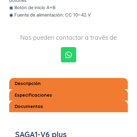
botones
◉ Botón de inicio A+B
◉ Fuente de alimentación: CC 10~42 V
Nos pueden contactar a través de
W
h
a
Descripción
t
s
Especificaciones
a
Documentos
p
p
SAGA1-V6 plus