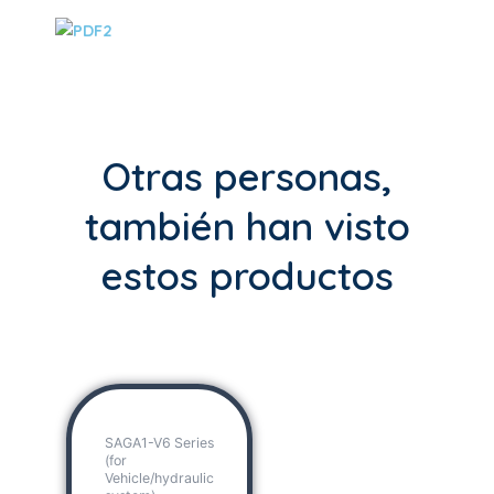
Otras personas,
también han visto
estos productos
SAGA1-V6 Series
(for
Vehicle/hydraulic