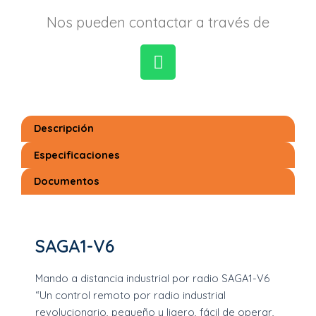
Nos pueden contactar a través de
W
h
a
Descripción
t
s
Especificaciones
a
Documentos
p
p
SAGA1-V6
Mando a distancia industrial por radio SAGA1-V6
“Un control remoto por radio industrial
revolucionario, pequeño y ligero, fácil de operar,