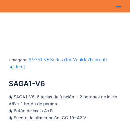
Ir
Main
al
Men
contenido
SAGA1-V6 Series (for Vehicle/hydraulic
Categoria
system)
SAGA1-V6
◉ SAGA1-V6: 6 teclas de función + 2 botones de inicio
A/B + 1 botón de parada
◉ Botón de inicio A+B
◉ Fuente de alimentación: CC 10~42 V