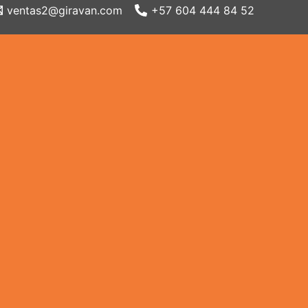
ventas2@giravan.com
+57 604 444 84 52