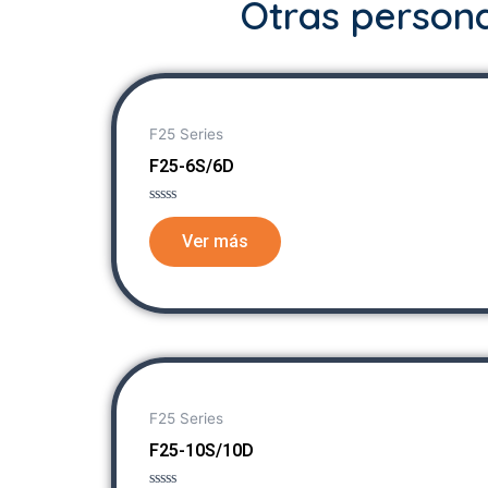
Otras persona
F25 Series
F25-6S/6D
Rated
0
Ver más
out
of
5
F25 Series
F25-10S/10D