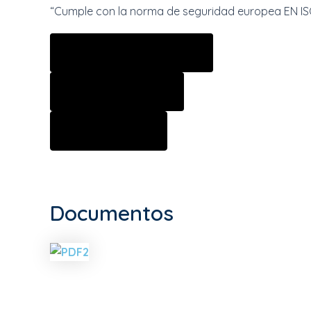
“Cumple con la norma de seguridad europea EN ISO 1
Características
Transmisor
Receptor
Documentos