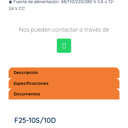
◉ Fuente de alimentación: 48/110/220/380 V CA o 12-
24 V CC
Nos pueden contactar a través de
W
h
a
Descripción
t
s
Especificaciones
a
Documentos
p
p
F25-10S/10D