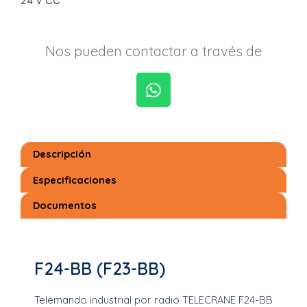
24 V CC
Nos pueden contactar a través de
W
h
a
Descripción
t
s
Especificaciones
a
Documentos
p
p
F24-BB (F23-BB)
Telemando industrial por radio TELECRANE F24-BB