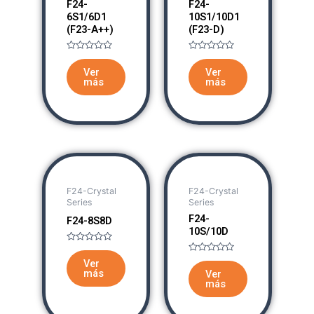
F24-
F24-
6S1/6D1
10S1/10D1
(F23-A++)
(F23-D)
Rated
Rated
0
0
Ver
Ver
out
out
más
más
of
of
5
5
F24-Crystal
F24-Crystal
Series
Series
F24-
F24-8S8D
10S/10D
Rated
0
Rated
Ver
out
0
más
Ver
of
out
más
5
of
5