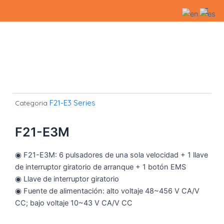
Ir
Main
al
Men
contenido
F21-E3 Series
Categoria
F21-E3M
◉ F21-E3M: 6 pulsadores de una sola velocidad + 1 llave
de interruptor giratorio de arranque + 1 botón EMS
◉ Llave de interruptor giratorio
◉ Fuente de alimentación: alto voltaje 48~456 V CA/V
CC; bajo voltaje 10~43 V CA/V CC