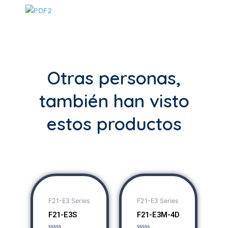
Otras personas,
también han visto
estos productos
F21-E3 Series
F21-E3 Series
F21-E3S
F21-E3M-4D