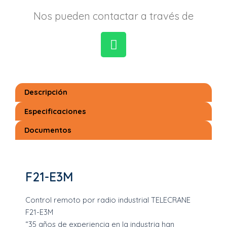
Nos pueden contactar a través de
W
h
a
Descripción
t
s
Especificaciones
a
Documentos
p
p
F21-E3M
Control remoto por radio industrial TELECRANE
F21-E3M
“35 años de experiencia en la industria han