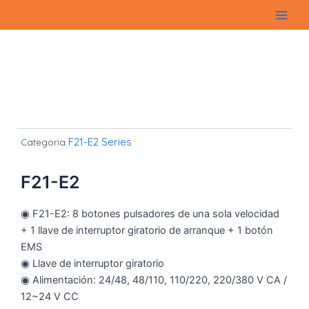
Ir
Main
al
Men
contenido
F21-E2 Series
Categoria
F21-E2
◉ F21-E2: 8 botones pulsadores de una sola velocidad
+ 1 llave de interruptor giratorio de arranque + 1 botón
EMS
◉ Llave de interruptor giratorio
◉ Alimentación: 24/48, 48/110, 110/220, 220/380 V CA /
12~24 V CC