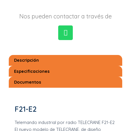
Nos pueden contactar a través de
W
h
a
Descripción
t
s
Especificaciones
a
Documentos
p
p
F21-E2
Telemando industrial por radio TELECRANE F21-E2
El nuevo modelo de TELECRANE, de diseño