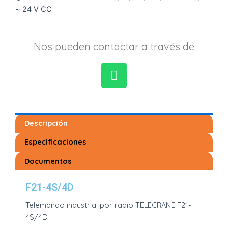
~ 24 V CC
Nos pueden contactar a través de
W
h
a
Descripción
t
s
Especificaciones
a
Documentos
p
p
F21-4S/4D
Telemando industrial por radio TELECRANE F21-
4S/4D